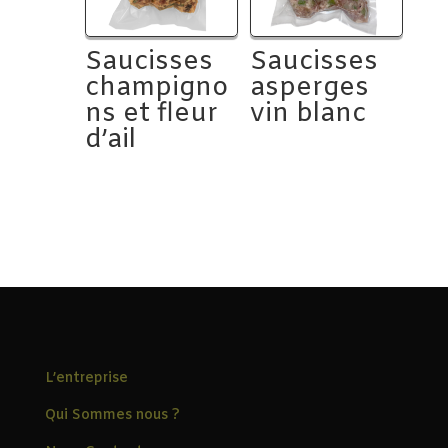
Saucisses
Saucisses
champigno
asperges
ns et fleur
vin blanc
d’ail
L’entreprise
Qui Sommes nous ?