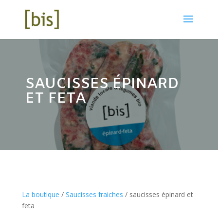
SAUCISSES ÉPINARD
ET FETA
La boutique
/
Saucisses fraiches
/ saucisses épinard et
feta