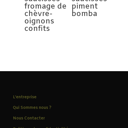
fromage de
piment
chèvre-
bomba
oignons
confits
L’entreprise
Qui Sommes nous ?
Nous Contacter