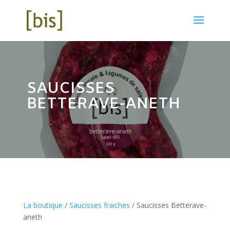
SAUCISSES
BETTERAVE-ANETH
La boutique
/
Saucisses fraiches
/ Saucisses Betterave-
aneth