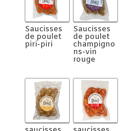
Saucisses
Saucisses
de poulet
de poulet
piri-piri
champigno
ns-vin
rouge
saucisses
saucisses